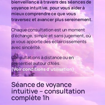
bienveillance à travers des séances de
voyance intuitive, pour vous aider à
mieux comprendre ce que vous
traversez et avancer plus sereinement.
Chaque consultation est un moment
d’échange, simple et sans jugement, où
je vous apporte des éclaircissements
avec sincérité.
Consultations à distance ou en
présentiel autour d’Alès.
(Voir conditions d’utilisation)
Séance de voyance
intuitive – consultation
complète 1h